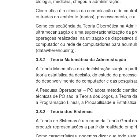
biologia, medicina, chegou à administração.
Cibernética é a ciência da comunicação e do control
entradas do ambiente (dados), processamento, e a 
Como conseqüência da Teoria Cibernética na Admi
ultramecanização e uma super-racionalização da p
operações realizadas, na utilização de dispositivos
computador ou rede de computadores para acumular
(datawherehousing).
3.8.2 – Teoria Matemática da Administração
A Teoria Matemática da administração surgiu a par
teoria estatística da decisão, do estudo do processo
do desenvolvimento do computador e das pesquisas 
A Pesquisa Operacional – PO adota método científic
técnicas de PO são: a Teoria dos Jogos, a Teoria da
a Programação Linear, a Probabilidade e Estatísti
3.8.3 – Teoria dos Sistemas
A Teoria de Sistemas é um ramo da Teoria Geral d
produzir representações a partir da realidade empíri
Como características, podemos dizer que todo sis