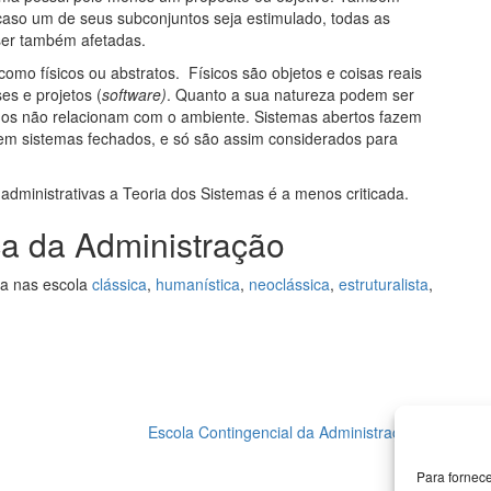
 caso um de seus subconjuntos seja estimulado, todas as
er também afetadas.
como físicos ou abstratos. Físicos são objetos e coisas reais
ses e projetos (
software)
. Quanto a sua natureza podem ser
dos não relacionam com o ambiente. Sistemas abertos fazem
tem sistemas fechados, e só são assim considerados para
ministrativas a Teoria dos Sistemas é a menos criticada.
ca da Administração
da nas escola
clássica
,
humanística
,
neoclássica
,
estruturalista
,
Escola Contingencial da Administração
→
Para fornec