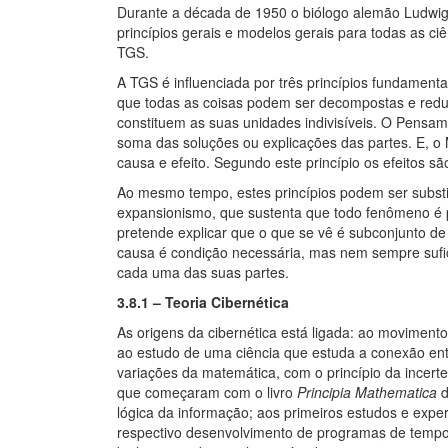
Durante a década de 1950 o biólogo alemão Ludwig v
princípios gerais e modelos gerais para todas as ci
TGS.
A TGS é influenciada por três princípios fundament
que todas as coisas podem ser decompostas e redu
constituem as suas unidades indivisíveis. O Pensame
soma das soluções ou explicações das partes. E, o 
causa e efeito. Segundo este princípio os efeitos s
Ao mesmo tempo, estes princípios podem ser substit
expansionismo, que sustenta que todo fenômeno é 
pretende explicar que o que se vê é subconjunto de 
causa é condição necessária, mas nem sempre sufici
cada uma das suas partes.
3.8.1 – Teoria Cibernética
As origens da cibernética está ligada: ao movime
ao estudo de uma ciência que estuda a conexão entr
variações da matemática, com o princípio da incert
que começaram com o livro
Principia Mathematica
d
lógica da informação; aos primeiros estudos e exp
respectivo desenvolvimento de programas de tempo 