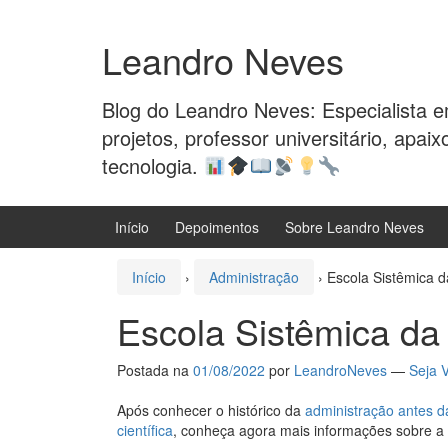
Pular
Pular
para
para
Leandro Neves
o
menu
conteúdo
principal
Blog do Leandro Neves: Especialista 
projetos, professor universitário, apa
tecnologia.
Início
Depoimentos
Sobre Leandro Neves
Início
›
Administração
›
Escola Sistêmica d
Escola Sistêmica da
Postada na
01/08/2022
por
LeandroNeves
—
Seja 
Após conhecer o histórico da
administração antes d
científica
, conheça agora mais informações sobre a