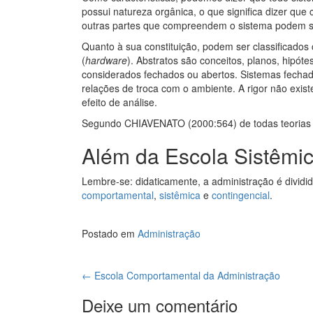
possui natureza orgânica, o que significa dizer que
outras partes que compreendem o sistema podem s
Quanto à sua constituição, podem ser classificados 
(
hardware
). Abstratos são conceitos, planos, hipóte
considerados fechados ou abertos. Sistemas fecha
relações de troca com o ambiente. A rigor não exis
efeito de análise.
Segundo CHIAVENATO (2000:564) de todas teorias ad
Além da Escola Sistêmi
Lembre-se: didaticamente, a administração é dividi
comportamental
,
sistêmica
e
contingencial
.
Postado em
Administração
Navegação
←
Escola Comportamental da Administração
de
Deixe um comentário