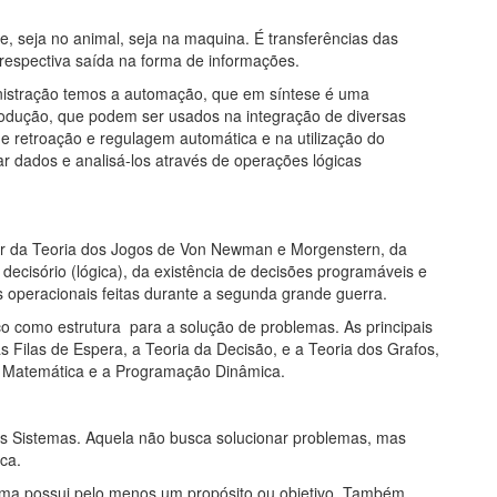
e, seja no animal, seja na maquina. É transferências das
respectiva saída na forma de informações.
nistração temos a automação, que em síntese é uma
rodução, que podem ser usados na integração de diversas
 de retroação e regulagem automática e na utilização do
 dados e analisá-los através de operações lógicas
tir da Teoria dos Jogos de Von Newman e Morgenstern, da
 decisório (lógica), da existência de decisões programáveis e
operacionais feitas durante a segunda grande guerra.
o como estrutura para a solução de problemas. As principais
s Filas de Espera, a Teoria da Decisão, e a Teoria dos Grafos,
ca Matemática e a Programação Dinâmica.
os Sistemas. Aquela não busca solucionar problemas, mas
ca.
tema possui pelo menos um propósito ou objetivo. Também