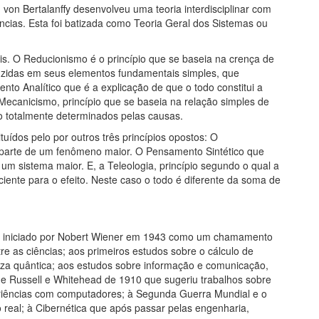
on Bertalanffy desenvolveu uma teoria interdisciplinar com
ências. Esta foi batizada como Teoria Geral dos Sistemas ou
ais. O Reducionismo é o princípio que se baseia na crença de
zidas em seus elementos fundamentais simples, que
nto Analítico que é a explicação de que o todo constitui a
Mecanicismo, princípio que se baseia na relação simples de
ão totalmente determinados pelas causas.
uídos pelo por outros três princípios opostos: O
parte de um fenômeno maior. O Pensamento Sintético que
um sistema maior. E, a Teleologia, princípio segundo o qual a
ente para o efeito. Neste caso o todo é diferente da soma de
nto iniciado por Nobert Wiener em 1943 como um chamamento
e as ciências; aos primeiros estudos sobre o cálculo de
eza quântica; aos estudos sobre informação e comunicação,
e Russell e Whitehead de 1910 que sugeriu trabalhos sobre
eriências com computadores; à Segunda Guerra Mundial e o
real; à Cibernética que após passar pelas engenharia,