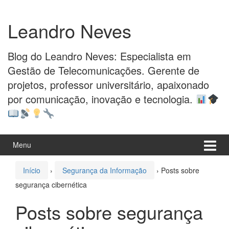
Pular
Pular
para
para
Leandro Neves
o
menu
conteúdo
principal
Blog do Leandro Neves: Especialista em
Gestão de Telecomunicações. Gerente de
projetos, professor universitário, apaixonado
por comunicação, inovação e tecnologia.
Menu
Início
›
Segurança da Informação
›
Posts sobre
segurança cibernética
Posts sobre segurança