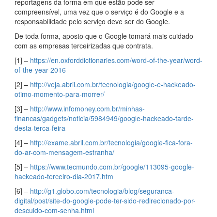
reportagens da forma em que estão pode ser
compreensível, uma vez que o serviço é do Google e a
responsabilidade pelo serviço deve ser do Google.
De toda forma, aposto que o Google tomará mais cuidado
com as empresas terceirizadas que contrata.
[1] –
https://en.oxforddictionaries.com/word-of-the-year/word-
of-the-year-2016
[2] –
http://veja.abril.com.br/tecnologia/google-e-hackeado-
otimo-momento-para-morrer/
[3] –
http://www.infomoney.com.br/minhas-
financas/gadgets/noticia/5984949/google-hackeado-tarde-
desta-terca-feira
[4] –
http://exame.abril.com.br/tecnologia/google-fica-fora-
do-ar-com-mensagem-estranha/
[5] –
https://www.tecmundo.com.br/google/113095-google-
hackeado-terceiro-dia-2017.htm
[6] –
http://g1.globo.com/tecnologia/blog/seguranca-
digital/post/site-do-google-pode-ter-sido-redirecionado-por-
descuido-com-senha.html