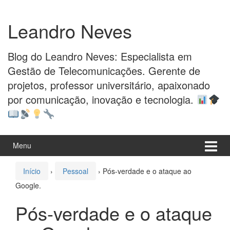
Pular
Pular
para
para
Leandro Neves
o
menu
conteúdo
principal
Blog do Leandro Neves: Especialista em
Gestão de Telecomunicações. Gerente de
projetos, professor universitário, apaixonado
por comunicação, inovação e tecnologia.
Menu
Início
›
Pessoal
›
Pós-verdade e o ataque ao
Google.
Pós-verdade e o ataque