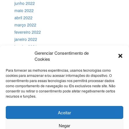
junho 2022
maio 2022
abril 2022
março 2022
fevereiro 2022
janeiro 2022
janeiro 2021
Gerenciar Consentimento de
julho 2018
Cookies
novembro 2017
agosto 2017
Para fornecer as melhores experiências, usamos tecnologias como
maio 2017
cookies para armazenar e/ou acessar informações do dispositivo. O
consentimento para essas tecnologias nos permitirá processar dados
abril 2017
como comportamento de navegação ou IDs exclusivos neste site. Não
janeiro 2017
consentir ou retirar o consentimento pode afetar negativamente certos
recursos e funções.
Aceitar
Negar