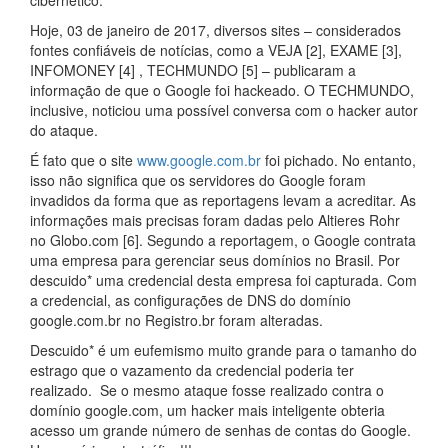
cibernético.
Hoje, 03 de janeiro de 2017, diversos sites – considerados
fontes confiáveis de notícias, como a VEJA [2], EXAME [3],
INFOMONEY [4] , TECHMUNDO [5] – publicaram a
informação de que o Google foi hackeado. O TECHMUNDO,
inclusive, noticiou uma possível conversa com o hacker autor
do ataque.
É fato que o site
www.google.com.br
foi pichado. No entanto,
isso não significa que os servidores do Google foram
invadidos da forma que as reportagens levam a acreditar. As
informações mais precisas foram dadas pelo Altieres Rohr
no Globo.com [6]. Segundo a reportagem, o Google contrata
uma empresa para gerenciar seus domínios no Brasil. Por
descuido* uma credencial desta empresa foi capturada. Com
a credencial, as configurações de DNS do domínio
google.com.br no Registro.br foram alteradas.
Descuido* é um eufemismo muito grande para o tamanho do
estrago que o vazamento da credencial poderia ter
realizado. Se o mesmo ataque fosse realizado contra o
domínio google.com, um hacker mais inteligente obteria
acesso um grande número de senhas de contas do Google.