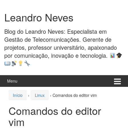
Pular
Pular
para
para
Leandro Neves
o
menu
conteúdo
principal
Blog do Leandro Neves: Especialista em
Gestão de Telecomunicações. Gerente de
projetos, professor universitário, apaixonado
por comunicação, inovação e tecnologia.
Menu
Início
›
Linux
›
Comandos do editor vim
Comandos do editor
vim