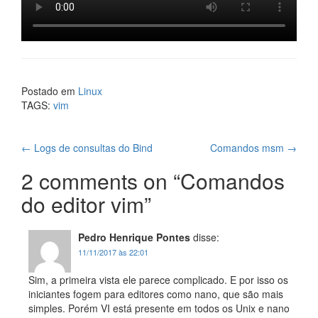
Postado em
Linux
TAGS:
vim
Navegação
←
Logs de consultas do Bind
Comandos msm
→
de
2 comments on “
Comandos
do editor vim
”
posts
Pedro Henrique Pontes
disse:
11/11/2017 às 22:01
Sim, a primeira vista ele parece complicado. E por isso os
iniciantes fogem para editores como nano, que são mais
simples. Porém VI está presente em todos os Unix e nano